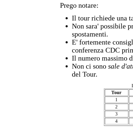
Prego notare:
Il tour richiede una t
Non sara' possibile p
spostamenti.
E' fortemente consigl
conferenza CDC prima
Il numero massimo di 
Non ci sono
sale d'a
del Tour.
Tour
1
2
3
4