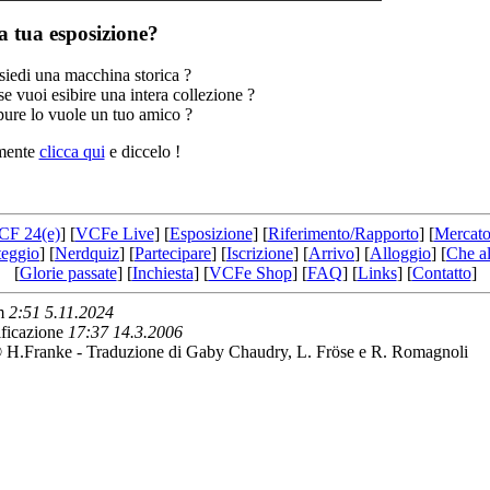
a tua esposizione?
siedi una macchina storica ?
e vuoi esibire una intera collezione ?
ure lo vuole un tuo amico ?
mente
clicca qui
e diccelo !
CF 24(e)
] [
VCFe Live
] [
Esposizione
] [
Riferimento/Rapporto
] [
Mercato
teggio
] [
Nerdquiz
] [
Partecipare
] [
Iscrizione
] [
Arrivo
] [
Alloggio
] [
Che al
[
Glorie passate
] [
Inchiesta
] [
VCFe Shop
] [
FAQ
] [
Links
] [
Contatto
]
am
2:51 5.11.2024
ficazione
17:37 14.3.2006
 H.Franke - Traduzione di Gaby Chaudry, L. Fröse e R. Romagnoli