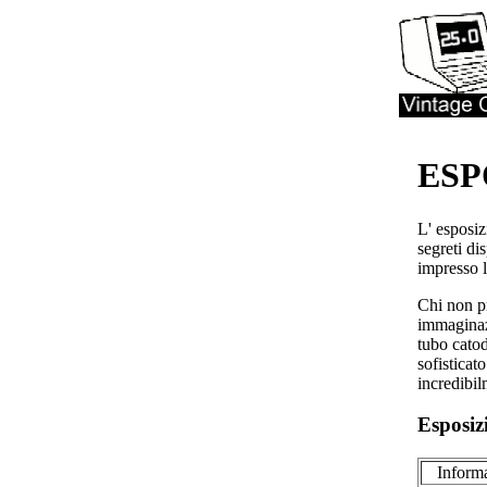
ESP
L' esposiz
segreti di
impresso 
Chi non pr
immaginazi
tubo catod
sofisticat
incredibil
Esposiz
Informa