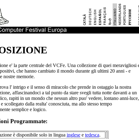
OSIZIONE
ione e' la parte centrale del VCFe. Una collezione di quei meravigliosi 
spositivi, che hanno cambiato il mondo durante gli ultimi 20 anni - e
le nostre memorie.
ova l' intrigo e il senso di miracolo che prende in ostaggio la nostra
one, affascinandoci a tal punto da stare svegli tutta notte davanti a un
ico, rapiti in un mondo che nessun altro puo' vedere, lontano anni-luce,
o e scollegato dalla realta' conosciuta, ma allo stesso tempo
mente semplice e logico.
ioni Programmate:
zione è disponibile solo in lingua
inglese
e
tedesca
.