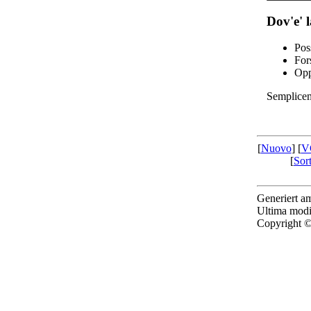
Dov'e' l
Pos
Fors
Opp
Semplice
[
Nuovo
] [
V
[
Sor
Generiert 
Ultima modi
Copyright ©