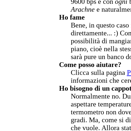
9600 bps e con
ogni
b
Arachne
e naturalme
Ho fame
Bene, in questo caso
direttamente... :) C
possibilità di mangiar
piano, cioè nella ste
sarà pure un banco d
Come posso aiutare?
Clicca sulla pagina
P
informazioni che cer
Ho bisogno di un cappo
Normalmente no. Dur
aspettare temperature
termometro non dove
gradi. Ma, come si di
che vuole. Allora stat