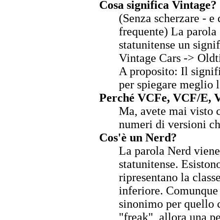
Cosa significa Vintage?
(Senza scherzare - e
frequente) La parola 
statunitense un signif
Vintage Cars -> Oldt
A proposito: Il signi
per spiegare meglio l
Perché VCFe, VCF/E, V
Ma, avete mai visto c
numeri di versioni c
Cos'è un Nerd?
La parola Nerd viene 
statunitense. Esiston
ripresentano la class
inferiore. Comunque
sinonimo per quello c
"freak", allora una p