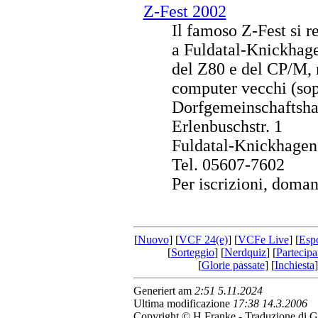
Z-Fest 2002
Il famoso Z-Fest si r
a Fuldatal-Knickhagen
del Z80 e del CP/M, m
computer vecchi (sopr
Dorfgemeinschaftsha
Erlenbuschstr. 1
Fuldatal-Knickhagen
Tel. 05607-7602
Per iscrizioni, doman
[
Nuovo
] [
VCF 24(e)
] [
VCFe Live
] [
Esp
[
Sorteggio
] [
Nerdquiz
] [
Partecipa
[
Glorie passate
] [
Inchiesta
]
Generiert am
2:51 5.11.2024
Ultima modificazione
17:38 14.3.2006
Copyright © H.Franke - Traduzione di G