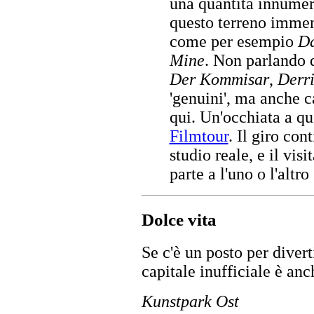
una quantità innumere
questo terreno immens
come per esempio
D
Mine
. Non parlando 
Der Kommisar
,
Derr
'genuini', ma anche 
qui. Un'occhiata a qu
Filmtour
. Il giro co
studio reale, e il vis
parte a l'uno o l'altro
Dolce vita
Se c'è un posto per diverti
capitale inufficiale è an
Kunstpark Ost