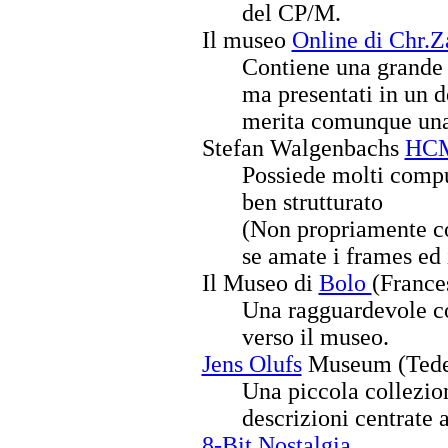
del CP/M.
Il museo
Online di Chr.
Contiene una grande q
ma presentati in un d
merita comunque una
Stefan Walgenbachs
HC
Possiede molti compu
ben strutturato
(Non propriamente co
se amate i frames ed 
Il Museo di
Bolo
(France
Una ragguardevole co
verso il museo.
Jens Olufs
Museum (Tede
Una piccola collezio
descrizioni centrate 
8-Bit Nostalgia