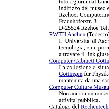
tutti i giorni dal Lune
indirizzo del museo e
Itzehoer Computerm
Fraunhoferstr. 3
D-25524 Itzehoe Tel
RWTH Aachen
(Tedesco
L' Universita' di Aa
tecnologia, e un pic
a trovare il link giust
Computer Cabinett Götti
La collezione e' situ
Göttingen
für Physik
mantenuta da una socie
Computer Culture Muse
Non ancora un museo 
attivita' pubblica.
Catalogo del
Rechentech