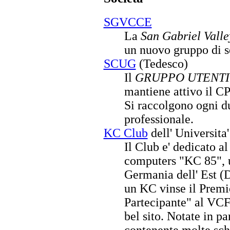
SGVCCE
La
San Gabriel Valle
un nuovo gruppo di se
SCUG
(Tedesco)
Il
GRUPPO UTENTI
mantiene attivo il C
Si raccolgono ogni du
professionale.
KC Club
dell' Universita
Il Club e' dedicato a
computers "KC 85", 
Germania dell' Est (
un KC vinse il Premi
Partecipante" al VCF
bel sito. Notate in pa
contenente molte sch