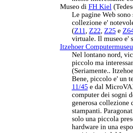
Museo di
FH Kiel
(Tedes
Le pagine Web sono s
collezione e' notevo
(
Z11
,
Z22
,
Z25
e
Z6
virtuale. Il museo e' 
Itzehoer Computermuse
Nel lontano nord, vici
piccolo ma interessa
(Seriamente.. Itzehoe
Bene, piccolo e' un t
11/45
e dal MicroVA
computer dei sogni d
generosa collezione di
stampanti. Paragonati
solo una piccola pres
hardware in una espo