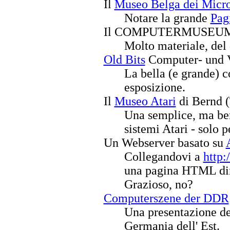
Il
Museo Belga dei Micr
Notare la grande
Pag
Il COMPUTERMUSEUM
Molto materiale, del
Old Bits
Computer- und V
La bella (e grande) 
esposizione.
Il
Museo Atari
di Bernd 
Una semplice, ma ben 
sistemi Atari - solo p
Un Webserver basato su
Collegandovi a
http:
una pagina HTML dir
Grazioso, no?
Computerszene der DDR
Una presentazione det
Germania dell' Est.