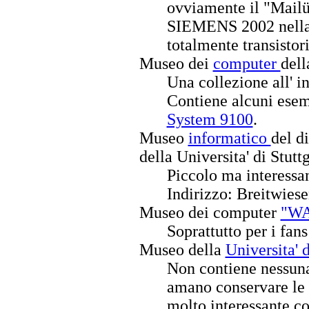
ovviamente il "Mailüft
SIEMENS 2002 nella 
totalmente transistori
Museo dei
computer
dell
Una collezione all' i
Contiene alcuni esem
System 9100
.
Museo
informatico
del d
della Universita' di Stutt
Piccolo ma interessa
Indirizzo: Breitwiese
Museo dei computer
"W
Soprattutto per i fan
Museo della
Universita' 
Non contiene nessun
amano conservare le 
molto interessante co