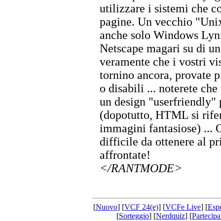
utilizzare i sistemi che c
pagine. Un vecchio "Uni
anche solo Windows Lynx:
Netscape magari su di un 
veramente che i vostri vi
tornino ancora, provate pi
o disabili ... noterete ch
un design "userfriendly" 
(dopotutto, HTML si rifer
immagini fantasiose) ... 
difficile da ottenere al 
affrontate!
</RANTMODE>
[
Nuovo
] [
VCF 24(e)
] [
VCFe Live
] [
Esp
[
Sorteggio
] [
Nerdquiz
] [
Partecipa