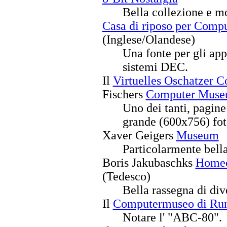
Bella collezione e mo
Casa di riposo per Comput
(Inglese/Olandese)
Una fonte per gli app
sistemi DEC.
Il
Virtuelles Oschatzer
Fischers
Computer Mus
Uno dei tanti, pagine
grande (600x756) fo
Xaver Geigers
Museum
Particolarmente bella
Boris Jakubaschks
Homec
(Tedesco)
Bella rassegna di dive
Il
Computermuseo di Ru
Notare l' "ABC-80".