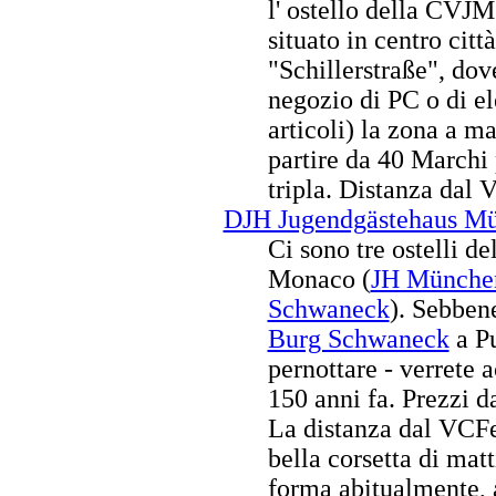
l' ostello della CVJ
situato in centro citt
"Schillerstraße", dov
negozio di PC o di ele
articoli) la zona a m
partire da 40 Marchi
tripla. Distanza dal 
DJH Jugendgästehaus M
Ci sono tre ostelli de
Monaco (
JH Münche
Schwaneck
). Sebbene
Burg Schwaneck
a Pu
pernottare - verrete a
150 anni fa. Prezzi d
La distanza dal VCFe 
bella corsetta di mat
forma abitualmente, a