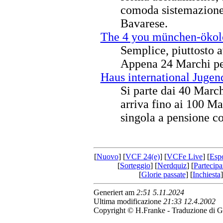
comoda sistemazione f
Bavarese.
The 4 you münchen-ökol
Semplice, piuttosto 
Appena 24 Marchi pe
Haus international Jugen
Si parte dai 40 Marchi
arriva fino ai 100 Ma
singola a pensione c
[
Nuovo
] [
VCF 24(e)
] [
VCFe Live
] [
Esp
[
Sorteggio
] [
Nerdquiz
] [
Partecipa
[
Glorie passate
] [
Inchiesta
]
Generiert am
2:51 5.11.2024
Ultima modificazione
21:33 12.4.2002
Copyright © H.Franke - Traduzione di G