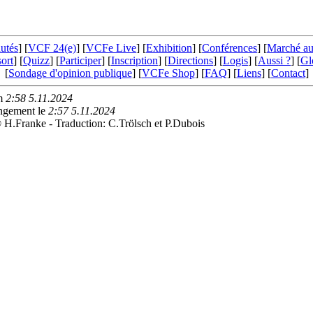
utés
] [
VCF 24(e)
] [
VCFe Live
] [
Exhibition
] [
Conférences
] [
Marché au
sort
] [
Quizz
] [
Participer
] [
Inscription
] [
Directions
] [
Logis
] [
Aussi ?
] [
Gl
[
Sondage d'opinion publique
] [
VCFe Shop
] [
FAQ
] [
Liens
] [
Contact
]
am
2:58 5.11.2024
ngement le
2:57 5.11.2024
 H.Franke - Traduction: C.Trölsch et P.Dubois