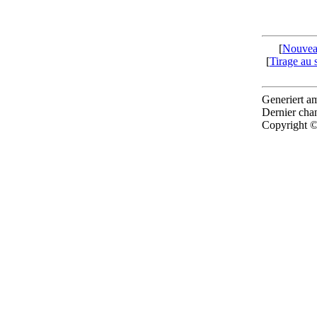
[
Nouvea
[
Tirage au 
Generiert 
Dernier cha
Copyright ©