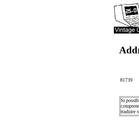
Addr
81739
Si possib
comprend
traduire 